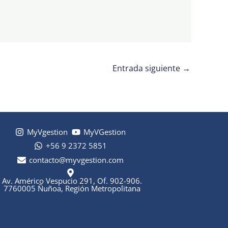
Entrada siguiente
→
MyVgestion
MyVGestion
+56 9 2372 5851
contacto@myvgestion.com
Av. Américo Vespucio 291, Of. 902-906.
7760005 Ñuñoa, Región Metropolitana