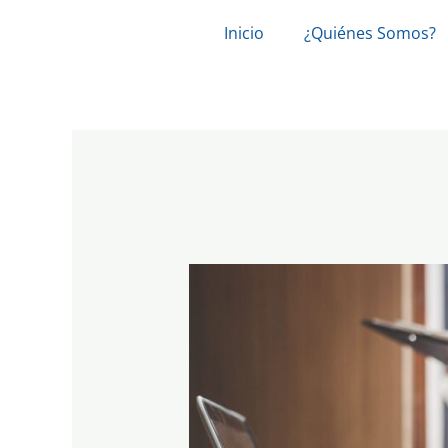
Ir
Navegación
Inicio
¿Quiénes Somos?
al
de
contenido
entradas