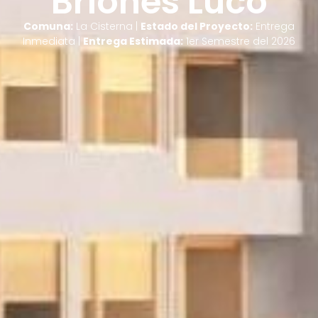
Briones Luco
Comuna:
La Cisterna |
Estado del Proyecto:
Entrega
Inmediata |
Entrega Estimada:
1er Semestre del 2026