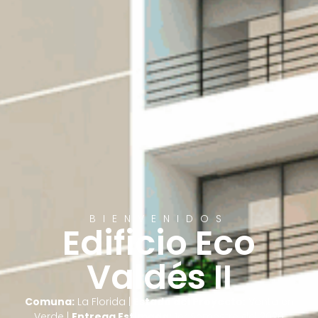
BIENVENIDOS
Edificio Eco
Valdés II
Comuna:
La Florida |
Estado del Proyecto:
Venta en
Verde |
Entrega Estimada:
1er Semestre del 2026