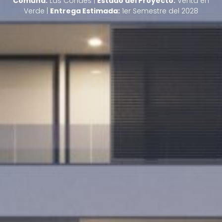
Comuna:
Las Condes |
Estado del Proyecto:
Venta en
Verde |
Entrega Estimada:
1er Semestre del 2028