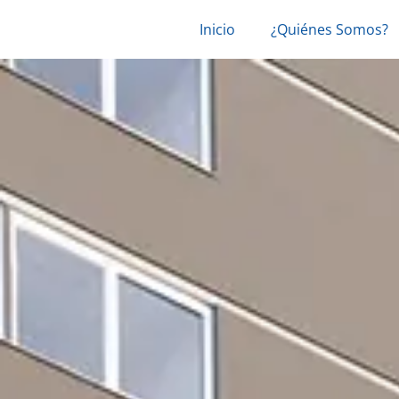
Ir
Navegación
Inicio
¿Quiénes Somos?
al
de
contenido
entradas