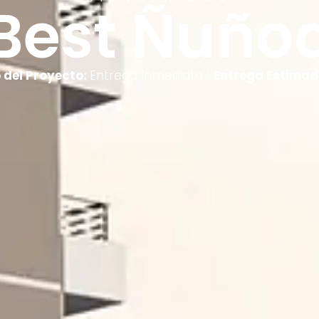
Best Ñuño
 del Proyecto:
Entrega Inmediata
|
Entrega Estimad