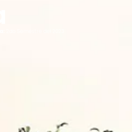
a
a:
2do Semestre del 2023