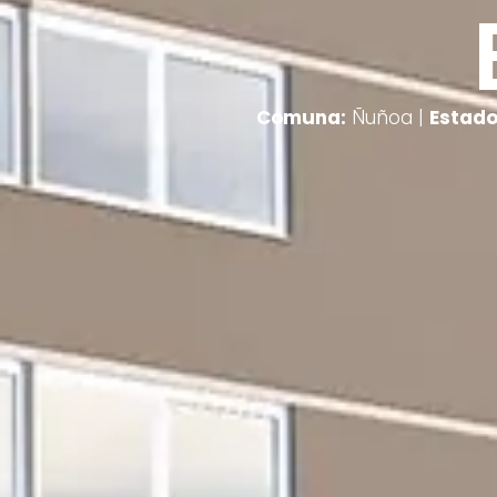
Comuna:
Ñuñoa |
Estado