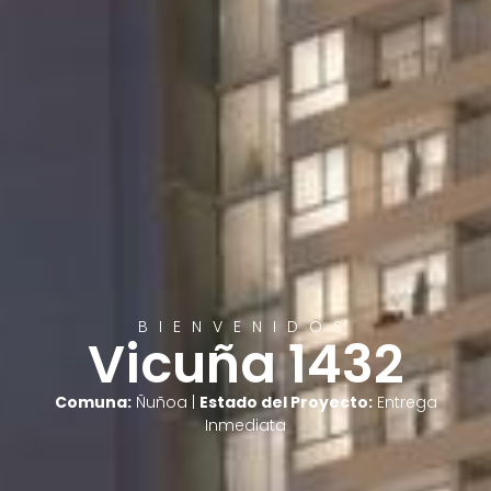
BIENVENIDOS
Vicuña 1432
Comuna:
Ñuñoa |
Estado del Proyecto:
Entrega
Inmediata